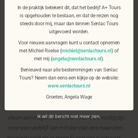
Bezoekers moeten reizen met
hetzelfde
In de praktijk betekent dit, dat het bedrijf A+ Tours
paspoort
als waarmee ze een elektronische
is opgehouden te bestaan, en dat de reizen nog
reisvergunning hebben aangevraagd. De ETA is
steeds door mij, maar dan binnen Senlac Tours
gekoppeld aan dit paspoort. Je kan dus pas een
uitgevoerd worden.
ETA aanvragen als je een geldig paspoort hebt.
Voor nieuwe aanvragen kunt u contact opnemen
met Michiel Roelse (
michiel@senlactours.nl
) of
Veelgestelde vragen
met mij (
angela@senlactours.nl
).
Benieuwd naar alle bestemmingen van Senlac
Hoe weet ik of ik een visum nodig heb in plaats
Tours? Neem dan eens een kijkje op de website:
www.senlactours.nl
van een ETA?
Wie van plan is om het Verenigd Koninkrijk
Groeten, Angela Wage
langer dan zes maanden te bezoeken moet een
Ik wil dit bericht niet meer zien.
visum aanvragen. Een visum kan ook nodig zijn
voor een verblijf van minder dan zes maanden,
bijvoorbeeld als je geen Europees paspoort