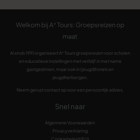
+
Welkom bij A
Tours: Groepsreizen op
maat
+
Al sinds 1991 organiseert A
Tours groepsreizen voor scholen
en educatieve instellingen met verblijf in met name
gastgezinnen, maar ook in (jeugd)hotels en
jeugdherbergen.
Neem gerust contact op voor een persoonlijk advies.
Snel naar
Algemene Voorwaarden
Privacyverklaring
Cookiebeleid (EU)